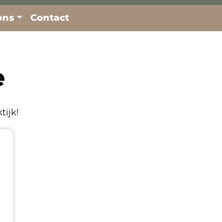
ons
Contact
e
tijk!