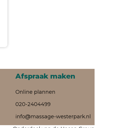
Afspraak maken
Online plannen
020-2404499
info@massage-westerpark.nl