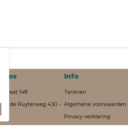
aties
Info
rstraat 148
Tarieven
aal de Ruyterweg 430 -
Algemene voorwaarden
Privacy verklaring