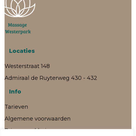
Locaties
Westerstraat 148
Admiraal de Ruyterweg 430 - 432
Info
Tarieven
Algemene voorwaarden
Privacy verklaring