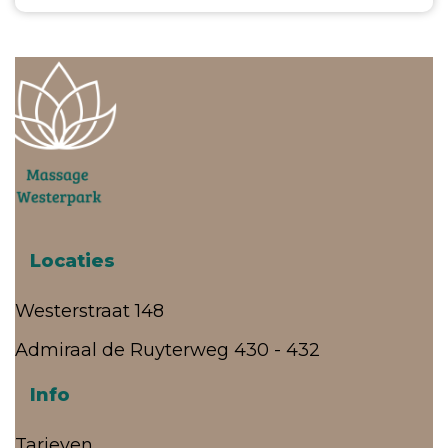
Locaties
Westerstraat 148
Admiraal de Ruyterweg 430 - 432
Info
Tarieven